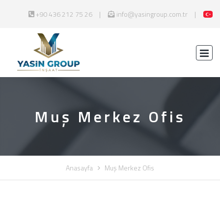
+90 436 212 75 26
info@yasingroup.com.tr
Muş Merkez Ofis
Anasayfa
Muş Merkez Ofis