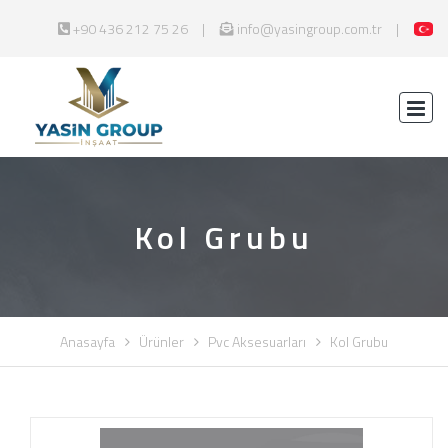
+90 436 212 75 26
info@yasingroup.com.tr
Kol Grubu
Anasayfa
Ürünler
Pvc Aksesuarları
Kol Grubu