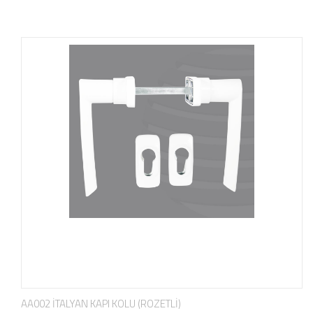
AA002 İTALYAN KAPI KOLU (ROZETLİ)