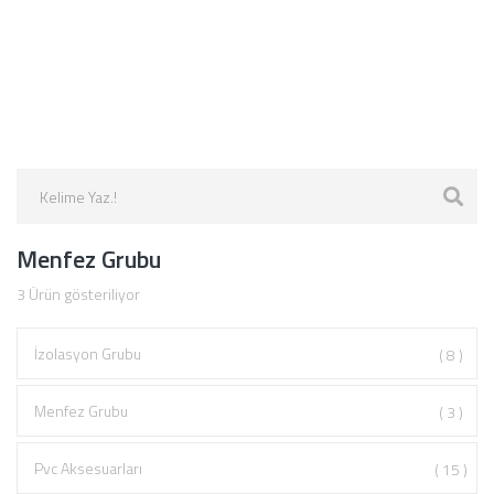
Menfez Grubu
3
Ürün gösteriliyor
İzolasyon Grubu
( 8 )
Menfez Grubu
( 3 )
Pvc Aksesuarları
( 15 )