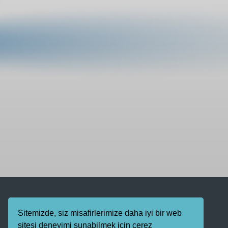
Sitemizde, siz misafirlerimize daha iyi bir web
sitesi deneyimi sunabilmek için çerez