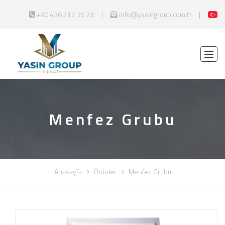
+90 436 212 75 26
info@yasingroup.com.tr
Menfez Grubu
Anasayfa
Ürünler
Menfez Grubu