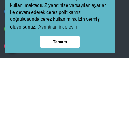
kullanılmaktadır. Ziyaretinize varsayılan ayarlar
ile devam ederek çerez politikamız
doğrultusunda çerez kullanımına izin vermiş
oluyorsunuz.
Ayrıntıları inceleyin
Tamam
YASİN GROUP 1985 yılında Muş'da demir doğrama atölyesi ile
başlayıp faaliyetlerine teknolojinin gelişmesi ile beraber Yapı Zemin,
Taşocağı, Harfiyat, Üstyapı, Altyapı, İnşaat, Otomotiv, Akaryakıt, Gıda,
Turizm, Pvc, Ahşap, Aliminyum, Demir, Aksesuar ve Pvc bayilikleri ile
her geçen gün bünyesine yenilikler katarak ülke genelinde büyüyüp
gelişmeye devam eden YASİN GROUP ailesi olarak yenilikçi, kalite,
güven ve müşteri mennuniyetini temel ilke alarak inşaat yapsat
işlerine yepyeni hedef ve vizyonla YASİN GROUP olarak yanınızdayız.