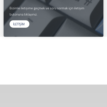
Bizimle iletişime geçmek ve soru sormak için iletişim
butonuna tıklayınız.
İLETİŞİM