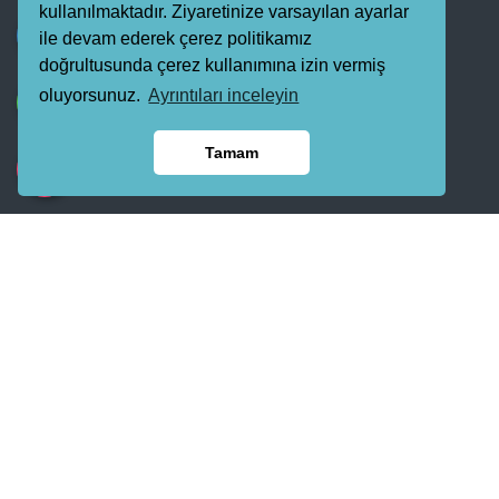
kullanılmaktadır. Ziyaretinize varsayılan ayarlar
ile devam ederek çerez politikamız
doğrultusunda çerez kullanımına izin vermiş
oluyorsunuz.
Ayrıntıları inceleyin
Tamam
YASİN GROUP 1985 yılında Muş'da demir doğrama atölyesi ile
başlayıp faaliyetlerine teknolojinin gelişmesi ile beraber Yapı Zemin,
Taşocağı, Harfiyat, Üstyapı, Altyapı, İnşaat, Otomotiv, Akaryakıt, Gıda,
Turizm, Pvc, Ahşap, Aliminyum, Demir, Aksesuar ve Pvc bayilikleri ile
her geçen gün bünyesine yenilikler katarak ülke genelinde büyüyüp
gelişmeye devam eden YASİN GROUP ailesi olarak yenilikçi, kalite,
güven ve müşteri mennuniyetini temel ilke alarak inşaat yapsat
işlerine yepyeni hedef ve vizyonla YASİN GROUP olarak yanınızdayız.