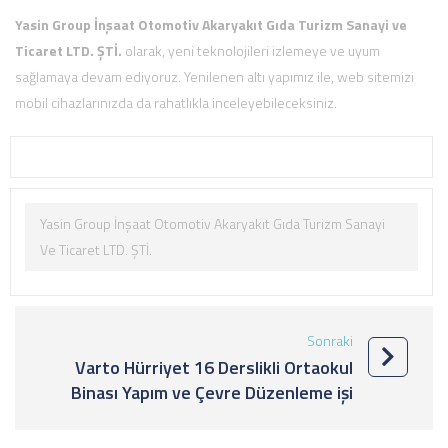
Yasin Group İnşaat Otomotiv Akaryakıt Gıda Turizm Sanayi ve
Ticaret LTD. ŞTİ.
olarak, yeni teknolojileri izlemeye ve uyum
sağlamaya devam ediyoruz. Yenilenen altı yapımız ile, web sitemizi
mobil cihazlarınızda da rahatlıkla inceleyebileceksiniz.
Yasin Group İnşaat Otomotiv Akaryakıt Gıda Turizm Sanayi
Ve Ticaret LTD. ŞTİ.
Sonraki
Varto Hürriyet 16 Derslikli Ortaokul
Binası Yapım ve Çevre Düzenleme işi