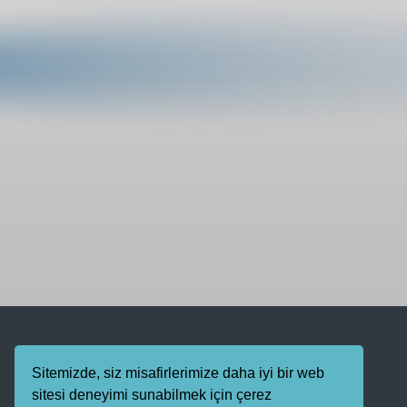
Sitemizde, siz misafirlerimize daha iyi bir web
sitesi deneyimi sunabilmek için çerez